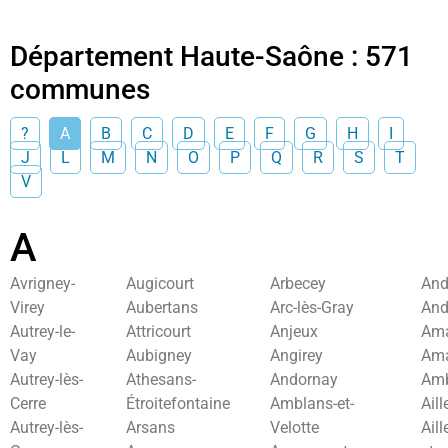
Département Haute-Saône : 571
communes
?
A
B
C
D
E
F
G
H
I
J
L
M
N
O
P
Q
R
S
T
V
A
Avrigney-
Augicourt
Arbecey
And
Virey
Aubertans
Arc-lès-Gray
And
Autrey-le-
Attricourt
Anjeux
Am
Vay
Aubigney
Angirey
Am
Autrey-lès-
Athesans-
Andornay
Amb
Cerre
Étroitefontaine
Amblans-et-
Ail
Autrey-lès-
Arsans
Velotte
Aill