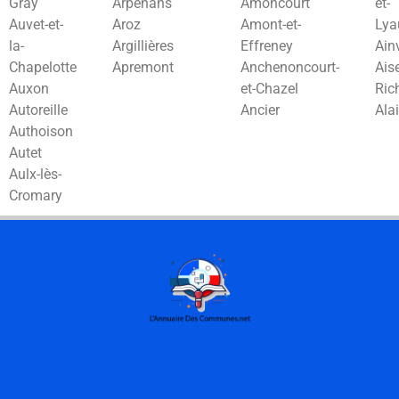
Gray
Arpenans
Amoncourt
et-
Auvet-et-
Aroz
Amont-et-
Lya
la-
Argillières
Effreney
Ain
Chapelotte
Apremont
Anchenoncourt-
Aise
Auxon
et-Chazel
Ric
Autoreille
Ancier
Ala
Authoison
Autet
Aulx-lès-
Cromary