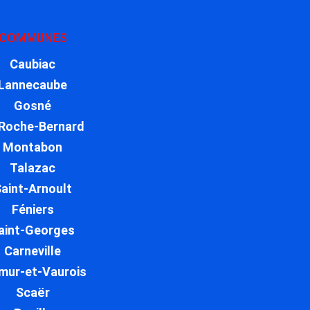
COMMUNES
Caubiac
Lannecaube
Gosné
 Roche-Bernard
Montabon
Talazac
aint-Arnoult
Féniers
aint-Georges
Carneville
mur-et-Vaurois
Scaër