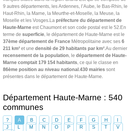
9 autres départements, les Ardennes, l’Aube, le Bas-Rhin, le
Haut-Rhin, la Marne, la Meurthe-et-Moselle, la Meuse, la
Moselle et les Vosges.La
préfecture du département de
Haute-Marne
est Chaumont et son code postal est le 52.En
terme de
superficie
, le département de Haute-Marne est le
37ème département de France
Métropolitaine avec ses
6
211 km²
et une
densité de 29 habitants par km²
.Au dernier
recensement de la population
, le
département de Haute-
Marne comptait 179 154 habitants
, ce qui le classe en
86ème position au niveau national
.
430 mairies
sont
présentes dans le département de Haute-Marne.
Département Haute-Marne : 540
communes
?
A
B
C
D
E
F
G
H
I
J
L
M
N
O
P
R
S
T
V