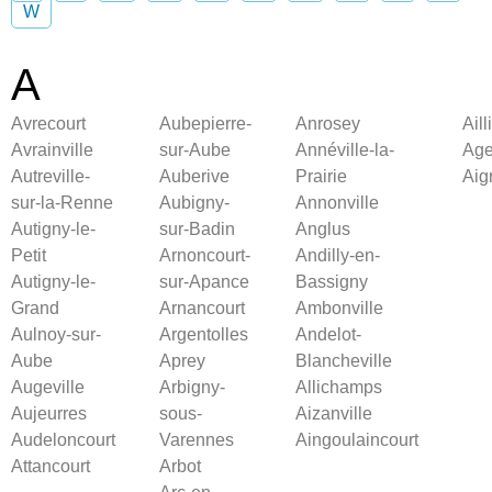
W
A
Avrecourt
Aubepierre-
Anrosey
Aill
Avrainville
sur-Aube
Annéville-la-
Age
Autreville-
Auberive
Prairie
Aig
sur-la-Renne
Aubigny-
Annonville
Autigny-le-
sur-Badin
Anglus
Petit
Arnoncourt-
Andilly-en-
Autigny-le-
sur-Apance
Bassigny
Grand
Arnancourt
Ambonville
Aulnoy-sur-
Argentolles
Andelot-
Aube
Aprey
Blancheville
Augeville
Arbigny-
Allichamps
Aujeurres
sous-
Aizanville
Audeloncourt
Varennes
Aingoulaincourt
Attancourt
Arbot