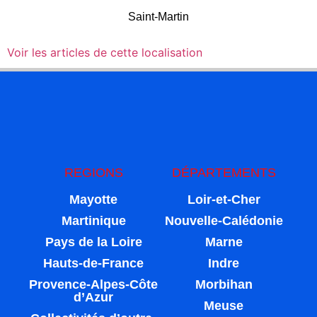
Saint-Martin
Voir les articles de cette localisation
REGIONS
DÉPARTEMENTS
Mayotte
Loir-et-Cher
Martinique
Nouvelle-Calédonie
Pays de la Loire
Marne
Hauts-de-France
Indre
Provence-Alpes-Côte
Morbihan
d’Azur
Meuse