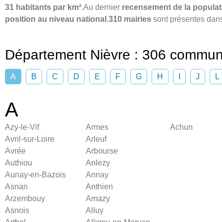
31 habitants par km²
.Au dernier
recensement de la populat
position au niveau national
.
310 mairies
sont présentes dans
Département Nièvre : 306 commu
A
B
C
D
E
F
G
H
I
J
L
A
Azy-le-Vif
Armes
Achun
Avril-sur-Loire
Arleuf
Avrée
Arbourse
Authiou
Anlezy
Aunay-en-Bazois
Annay
Asnan
Anthien
Arzembouy
Amazy
Asnois
Alluy