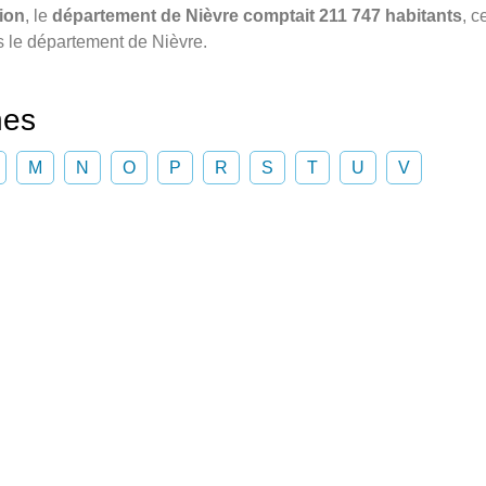
ion
, le
département de Nièvre comptait 211 747 habitants
, c
 le département de Nièvre.
nes
M
N
O
P
R
S
T
U
V