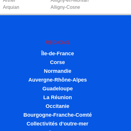
Arthel
Alligny-en-Morvan
Arquian
Alligny-Cosne
REGIONS
Île-de-France
Corse
Normandie
Auvergne-Rhône-Alpes
Guadeloupe
La Réunion
Occitanie
Bourgogne-Franche-Comté
Collectivités d’outre-mer