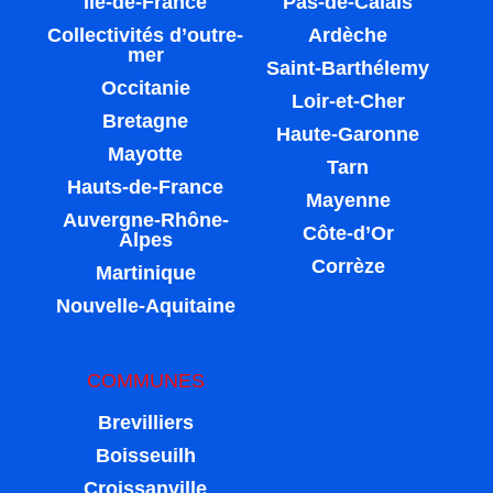
Île-de-France
Pas-de-Calais
Collectivités d’outre-
Ardèche
mer
Saint-Barthélemy
Occitanie
Loir-et-Cher
Bretagne
Haute-Garonne
Mayotte
Tarn
Hauts-de-France
Mayenne
Auvergne-Rhône-
Côte-d’Or
Alpes
Corrèze
Martinique
Nouvelle-Aquitaine
COMMUNES
Brevilliers
Boisseuilh
Croissanville