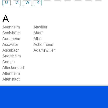
U
V
W
Z
A
Avenheim
Altwiller
Avolsheim
Altorf
Auenheim
Albé
Asswiller
Achenheim
Aschbach
Adamswiller
Artolsheim
Andlau
Alteckendorf
Altenheim
Altenstadt