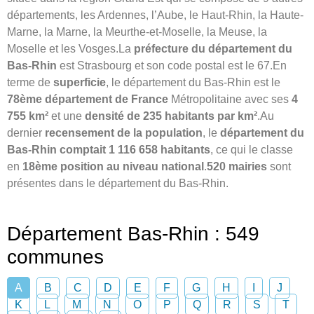
départements, les Ardennes, l’Aube, le Haut-Rhin, la Haute-
Marne, la Marne, la Meurthe-et-Moselle, la Meuse, la
Moselle et les Vosges.La
préfecture du département du
Bas-Rhin
est Strasbourg et son code postal est le 67.En
terme de
superficie
, le département du Bas-Rhin est le
78ème département de France
Métropolitaine avec ses
4
755 km²
et une
densité de 235 habitants par km²
.Au
dernier
recensement de la population
, le
département du
Bas-Rhin comptait 1 116 658 habitants
, ce qui le classe
en
18ème position au niveau national
.
520 mairies
sont
présentes dans le département du Bas-Rhin.
Département Bas-Rhin : 549
communes
A
B
C
D
E
F
G
H
I
J
K
L
M
N
O
P
Q
R
S
T