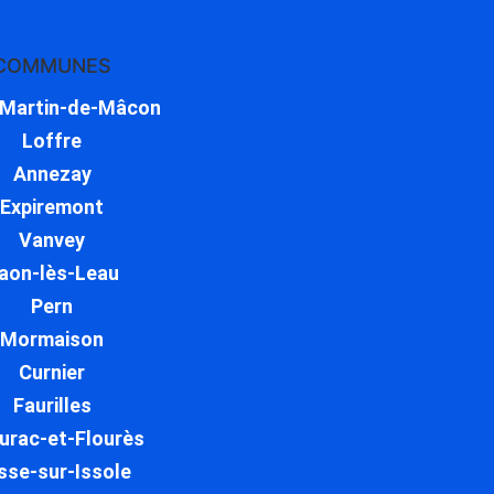
COMMUNES
-Martin-de-Mâcon
Loffre
Annezay
Expiremont
Vanvey
aon-lès-Leau
Pern
Mormaison
Curnier
Faurilles
urac-et-Flourès
sse-sur-Issole