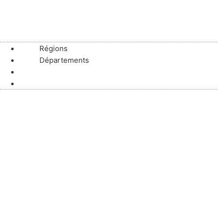
Annuaire de référence 
Régions
Départements
Régions
Départements
La Bro