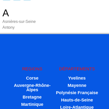
A
Asnières-sur-Seine
Antony
REGIONS
DÉPARTEMENTS
Corse
Yvelines
Auvergne-Rhône-
Mayenne
Alpes
Polynésie Française
Bretagne
Hauts-de-Seine
Martinique
Loire-Atlantique