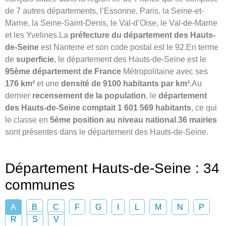
de 7 autres départements, l’Essonne, Paris, la Seine-et-
Marne, la Seine-Saint-Denis, le Val-d’Oise, le Val-de-Marne
et les Yvelines.La
préfecture du département des Hauts-
de-Seine
est Nanterre et son code postal est le 92.En terme
de
superficie
, le département des Hauts-de-Seine est le
95ème département de France
Métropolitaine avec ses
176 km²
et une
densité de 9100 habitants par km²
.Au
dernier
recensement de la population
, le
département
des Hauts-de-Seine comptait 1 601 569 habitants
, ce qui
le classe en
5ème position au niveau national
.
36 mairies
sont présentes dans le département des Hauts-de-Seine.
Département Hauts-de-Seine : 34
communes
A
B
C
F
G
I
L
M
N
P
R
S
V