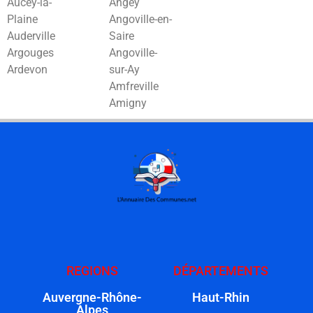
Aucey-la-
Angey
Plaine
Angoville-en-
Auderville
Saire
Argouges
Angoville-
Ardevon
sur-Ay
Amfreville
Amigny
REGIONS
DÉPARTEMENTS
Auvergne-Rhône-
Haut-Rhin
Alpes