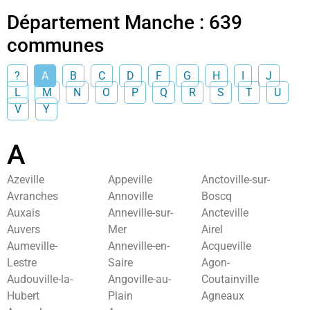
Département Manche : 639
communes
?
A
B
C
D
F
G
H
I
J
L
M
N
O
P
Q
R
S
T
U
V
Y
A
Azeville
Appeville
Anctoville-sur-
Avranches
Annoville
Boscq
Auxais
Anneville-sur-
Ancteville
Auvers
Mer
Airel
Aumeville-
Anneville-en-
Acqueville
Lestre
Saire
Agon-
Audouville-la-
Angoville-au-
Coutainville
Hubert
Plain
Agneaux