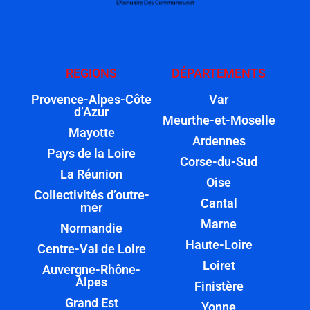
REGIONS
DÉPARTEMENTS
Provence-Alpes-Côte
Var
d’Azur
Meurthe-et-Moselle
Mayotte
Ardennes
Pays de la Loire
Corse-du-Sud
La Réunion
Oise
Collectivités d’outre-
Cantal
mer
Marne
Normandie
Haute-Loire
Centre-Val de Loire
Loiret
Auvergne-Rhône-
Alpes
Finistère
Grand Est
Yonne