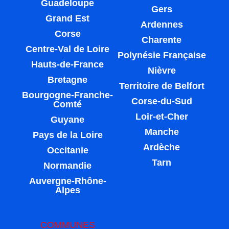
Guadeloupe
Gers
Grand Est
Ardennes
Corse
Charente
Centre-Val de Loire
Polynésie Française
Hauts-de-France
Nièvre
Bretagne
Territoire de Belfort
Bourgogne-Franche-
Corse-du-Sud
Comté
Loir-et-Cher
Guyane
Manche
Pays de la Loire
Ardèche
Occitanie
Tarn
Normandie
Auvergne-Rhône-
Alpes
COMMUNES