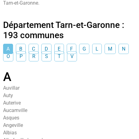
Tarn-et-Garonne.
Département Tarn-et-Garonne :
193 communes
A
B
C
D
E
F
G
L
M
N
O
P
R
S
T
V
A
Auvillar
Auty
Auterive
Aucamville
Asques
Angeville
Albias