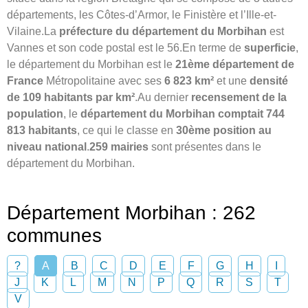
départements, les Côtes-d’Armor, le Finistère et l’Ille-et-
Vilaine.La
préfecture du département du Morbihan
est
Vannes et son code postal est le 56.En terme de
superficie
,
le département du Morbihan est le
21ème département de
France
Métropolitaine avec ses
6 823 km²
et une
densité
de 109 habitants par km²
.Au dernier
recensement de la
population
, le
département du Morbihan comptait 744
813 habitants
, ce qui le classe en
30ème position au
niveau national
.
259 mairies
sont présentes dans le
département du Morbihan.
Département Morbihan : 262
communes
?
A
B
C
D
E
F
G
H
I
J
K
L
M
N
P
Q
R
S
T
V