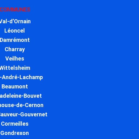
COMMUNES
Val-d’Ornain
Léoncel
Damrémont
Charray
Veilhes
Wittelsheim
t-André-Lachamp
Beaumont
adeleine-Bouvet
nouse-de-Cernon
Sauveur-Gouvernet
Cormeilles
Gondrexon