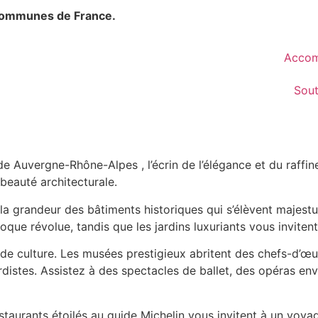
communes de France.
Accom
Sou
de Auvergne-Rhône-Alpes , l’écrin de l’élégance et du raffin
 beauté architecturale.
 la grandeur des bâtiments historiques qui s’élèvent majes
ue révolue, tandis que les jardins luxuriants vous invitent 
t de culture. Les musées prestigieux abritent des chefs-d’œ
ardistes. Assistez à des spectacles de ballet, des opéras e
staurants étoilés au guide Michelin vous invitent à un voyag