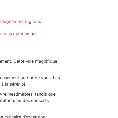
pagnement digitaux
tien aux communes
ement. Cette ville magnifique
tueusement autour de vous. Les
à la sérénité.
uvre inestimables, tandis que
nvoûtants ou des concerts
e culinaire d’exception.