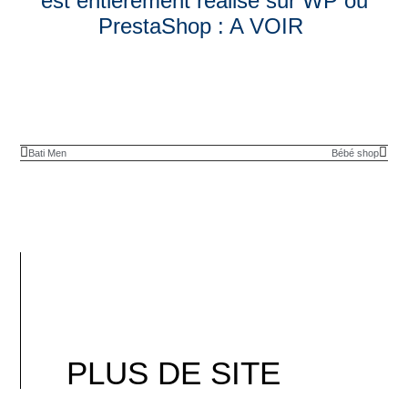
est entièrement réalisé sur WP ou
PrestaShop :
A VOIR
Bati Men
Bébé shop
PLUS DE SITE