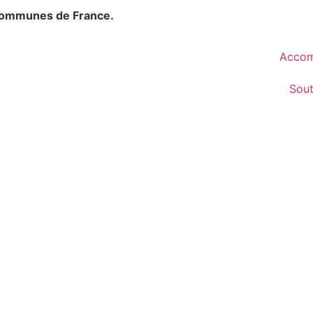
communes de France.
Accom
Sou
lé