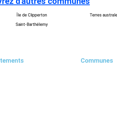
rez d'autres communes
Île de Clipperton
Terres austral
Saint-Barthélemy
rtements
Communes
Nouvelle-Calédonie
Yonne
Loiret
T
Martinique
Eure-et-Loir
Guyane
Haut-Rhin
Chât
Somme
Meuse
Saint-
Charente-Maritime