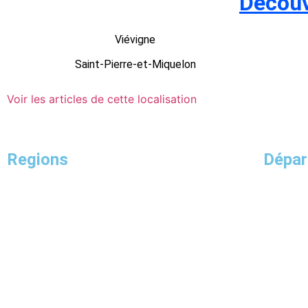
Découv
Viévigne
Saint-Pierre-et-Miquelon
Voir les articles de cette localisation
Regions
Dépa
Nouvelle-Aquitaine
Hauts-de-France
Provence-Alpes-Côte d’Azur
Auvergne-Rhône-Alpes
Centre-Val de Loire
La Réunion
Mayotte
Pays de la Loire
Normandie
Martinique