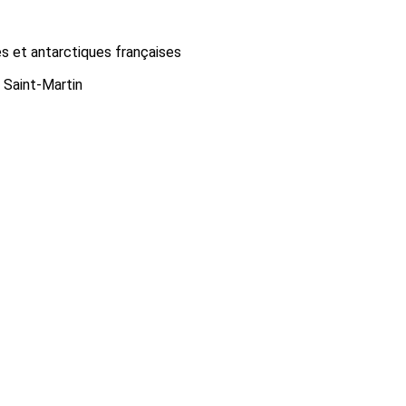
es et antarctiques françaises
Saint-Martin
Ablis
Royas
hiron-Gardais
Yport
Le Quillio
Saint-Gorgon
illon-en-Dunois
Verthemex
Léger-de-Fougeret
Lercoul