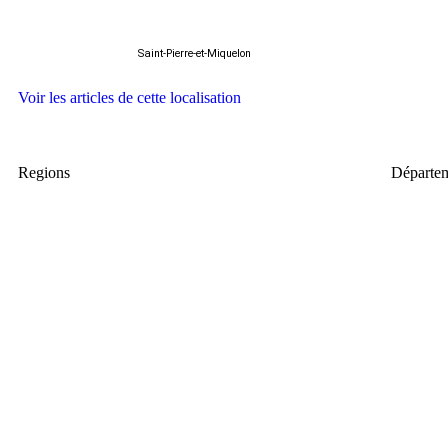
Saint-Pierre-et-Miquelon
Voir les articles de cette localisation
Regions
Départe
Provence-Alpes-Côte d’Azur
Auvergne-Rhône-Alpes
Île-de-France
Centre-Val de Loire
Martinique