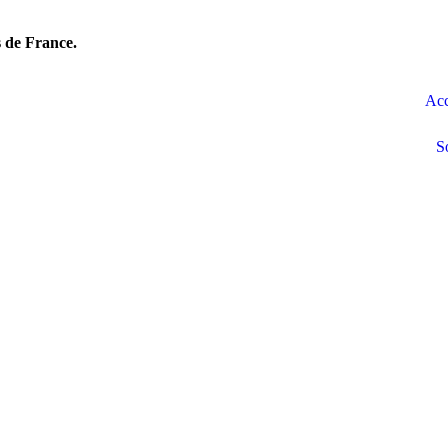
 de France.
Acc
S
et