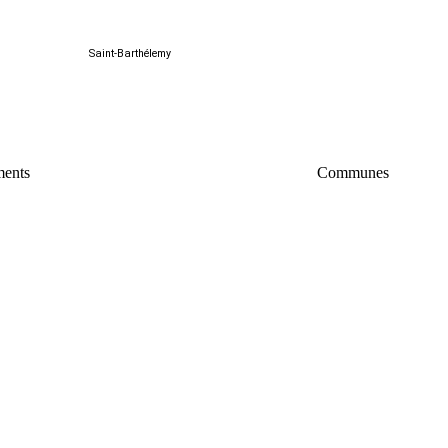
Saint-Barthélemy
ments
Communes
Yonne
Morbihan
Manche
F
Hautes-Pyrénées
Corrèze