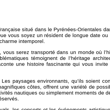
nçaise situé dans le Pyrénées-Orientales dans
ue vous soyez un résident de longue date ou
 charme intemporel.
t, vous serez transporté dans un monde où l’his
ématiques témoignent de l’héritage archite
onte une histoire fascinante qui vous invite
et. Les paysages environnants, qu’ils soient 
nifiques côtes, offrent une variété de possi
tivités nautiques ou simplement moments de dét
réservés.
ivals, les concerts et les événements artistiqu