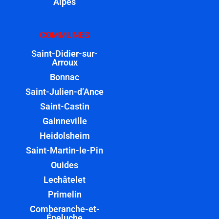
Alpes
COMMUNES
Saint-Didier-sur-
Arroux
Bonnac
Saint-Julien-d’Ance
Saint-Castin
Gainneville
Heidolsheim
Saint-Martin-le-Pin
Ouides
Lechâtelet
Primelin
Comberanche-et-
Épeluche