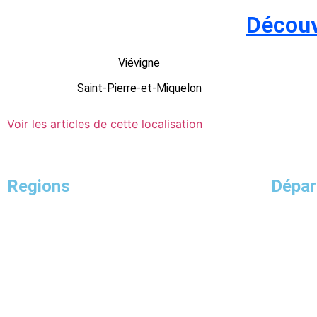
Découv
Viévigne
Saint-Pierre-et-Miquelon
Voir les articles de cette localisation
Regions
Dépa
Provence-Alpes-Côte d’Azur
Corse
La Réunion
Bretagne
Normandie
Guyane
Guadeloupe
Auvergne-Rhône-Alpes
Pays de la Loire