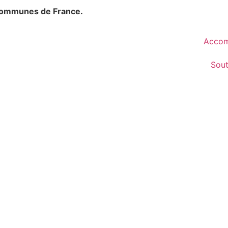
communes de France.
Accom
Sou
hem