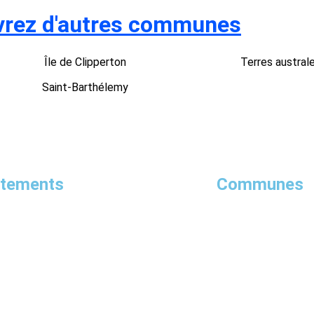
rez d'autres communes
Île de Clipperton
Terres austral
Saint-Barthélemy
rtements
Communes
Polynésie Française
P
Tarn
Yonne
Lot-et-Garonne
Aveyron
Oise
Meurthe-et-Moselle
Saint
Savoie
Monch
Landes