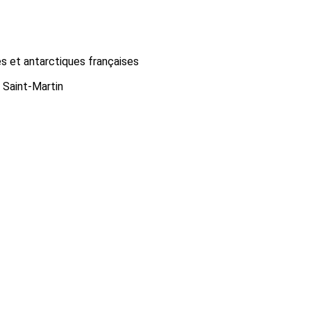
es et antarctiques françaises
Saint-Martin
orte du Ried
Claracq
La Bauche
Marseille 11e
Cuillé
Lezennes
-Paul-Mont-Penit
aux-sur-Écaillon
Monthion