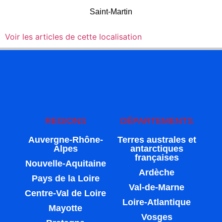
Saint-Martin
Voir les articles de cette localisation
REGIONS
DÉPARTEMENTS
Auvergne-Rhône-
Terres australes et
Alpes
antarctiques
françaises
Nouvelle-Aquitaine
Ardèche
Pays de la Loire
Val-de-Marne
Centre-Val de Loire
Loire-Atlantique
Mayotte
Vosges