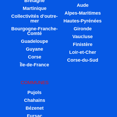
Bretagne
Aude
Martinique
Alpes-Maritimes
Collectivités d’outre-
mer
Hautes-Pyrénées
Bourgogne-Franche-
Gironde
Comté
Vaucluse
Guadeloupe
Finistère
Guyane
Loir-et-Cher
Corse
Corse-du-Sud
Île-de-France
COMMUNES
Pujols
Chahains
Bézenet
Fursac