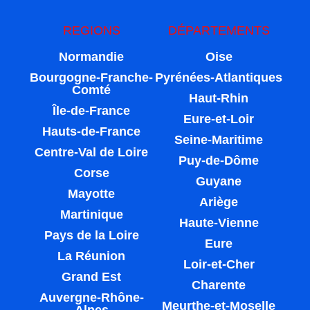
REGIONS
DÉPARTEMENTS
Normandie
Oise
Bourgogne-Franche-
Pyrénées-Atlantiques
Comté
Haut-Rhin
Île-de-France
Eure-et-Loir
Hauts-de-France
Seine-Maritime
Centre-Val de Loire
Puy-de-Dôme
Corse
Guyane
Mayotte
Ariège
Martinique
Haute-Vienne
Pays de la Loire
Eure
La Réunion
Loir-et-Cher
Grand Est
Charente
Auvergne-Rhône-
Meurthe-et-Moselle