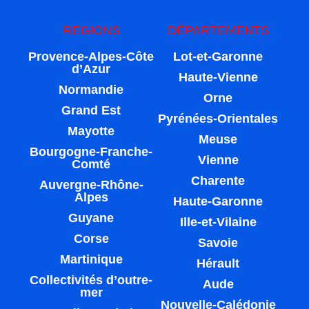
REGIONS
DÉPARTEMENTS
Provence-Alpes-Côte
Lot-et-Garonne
d’Azur
Haute-Vienne
Normandie
Orne
Grand Est
Pyrénées-Orientales
Mayotte
Meuse
Bourgogne-Franche-
Vienne
Comté
Charente
Auvergne-Rhône-
Alpes
Haute-Garonne
Guyane
Ille-et-Vilaine
Corse
Savoie
Martinique
Hérault
Collectivités d’outre-
Aude
mer
Nouvelle-Calédonie