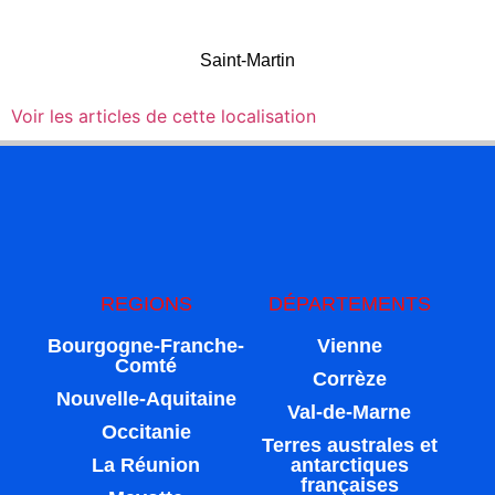
Saint-Martin
Voir les articles de cette localisation
REGIONS
DÉPARTEMENTS
Bourgogne-Franche-
Vienne
Comté
Corrèze
Nouvelle-Aquitaine
Val-de-Marne
Occitanie
Terres australes et
La Réunion
antarctiques
françaises