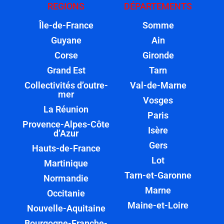
REGIONS
DÉPARTEMENTS
Île-de-France
Somme
Guyane
Ain
Corse
Gironde
Grand Est
Tarn
Collectivités d’outre-
Val-de-Marne
mer
Vosges
La Réunion
Paris
Provence-Alpes-Côte
Isère
d’Azur
Gers
Hauts-de-France
Lot
Martinique
Tarn-et-Garonne
Normandie
Marne
Occitanie
Maine-et-Loire
Nouvelle-Aquitaine
Bourgogne-Franche-