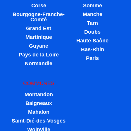
Corse
Somme
Bourgogne-Franche-
Manche
Comté
Tarn
Grand Est
Doubs
Martinique
Haute-Saône
Guyane
Bas-Rhin
Pays de la Loire
Paris
Normandie
COMMUNES
Montandon
Baigneaux
Mahalon
Saint-Dié-des-Vosges
Woinville