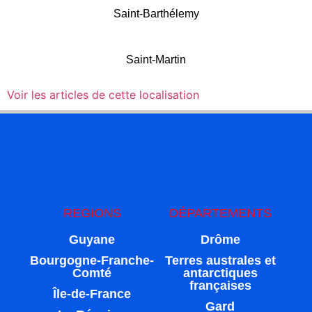
Saint-Barthélemy
Saint-Martin
Voir les articles de cette localisation
REGIONS
DÉPARTEMENTS
Guyane
Drôme
Bourgogne-Franche-
Terres australes et
Comté
antarctiques
françaises
Île-de-France
Gard