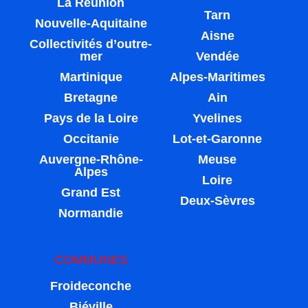
La Réunion
Tarn
Nouvelle-Aquitaine
Aisne
Collectivités d’outre-
mer
Vendée
Martinique
Alpes-Maritimes
Bretagne
Ain
Pays de la Loire
Yvelines
Occitanie
Lot-et-Garonne
Auvergne-Rhône-
Meuse
Alpes
Loire
Grand Est
Deux-Sèvres
Normandie
COMMUNES
Froideconche
Biéville