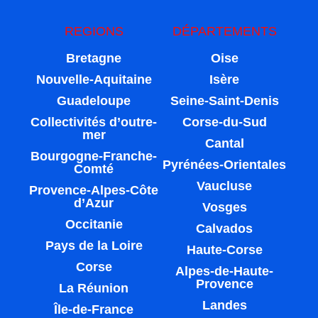
REGIONS
DÉPARTEMENTS
Bretagne
Oise
Nouvelle-Aquitaine
Isère
Guadeloupe
Seine-Saint-Denis
Collectivités d’outre-
Corse-du-Sud
mer
Cantal
Bourgogne-Franche-
Pyrénées-Orientales
Comté
Vaucluse
Provence-Alpes-Côte
d’Azur
Vosges
Occitanie
Calvados
Pays de la Loire
Haute-Corse
Corse
Alpes-de-Haute-
Provence
La Réunion
Landes
Île-de-France