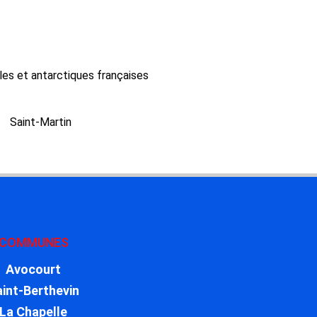
les et antarctiques françaises
Saint-Martin
COMMUNES
Avocourt
aint-Berthevin
La Chapelle