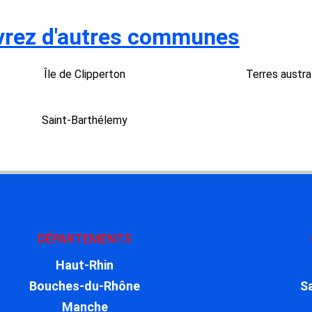
rez d'autres communes
Île de Clipperton
Terres austra
Saint-Barthélemy
DÉPARTEMENTS
Haut-Rhin
Bouches-du-Rhône
S
Manche