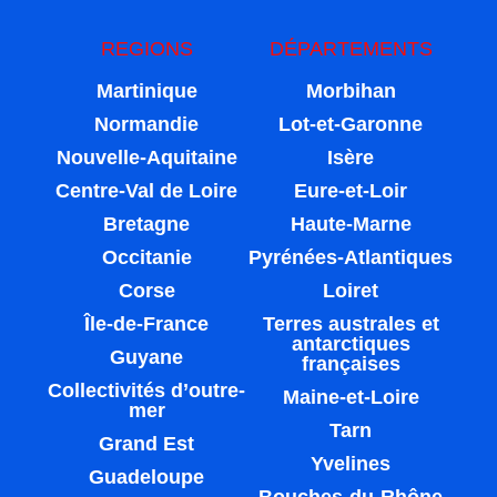
REGIONS
DÉPARTEMENTS
Martinique
Morbihan
Normandie
Lot-et-Garonne
Nouvelle-Aquitaine
Isère
Centre-Val de Loire
Eure-et-Loir
Bretagne
Haute-Marne
Occitanie
Pyrénées-Atlantiques
Corse
Loiret
Île-de-France
Terres australes et
antarctiques
Guyane
françaises
Collectivités d’outre-
Maine-et-Loire
mer
Tarn
Grand Est
Yvelines
Guadeloupe