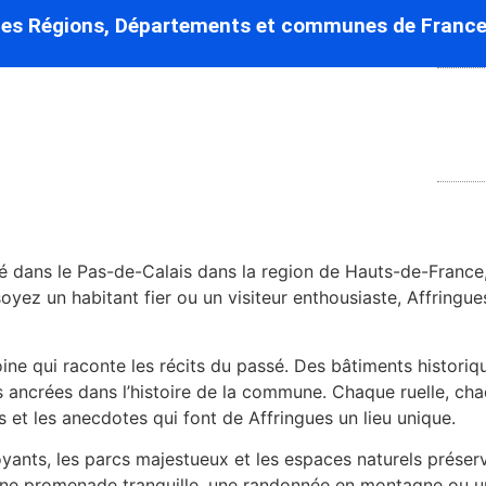
des Régions, Départements et communes de France
dans le Pas-de-Calais dans la region de Hauts-de-France, où
yez un habitant fier ou un visiteur enthousiaste, Affringue
ine qui raconte les récits du passé. Des bâtiments histori
ns ancrées dans l’histoire de la commune. Chaque ruelle, ch
 et les anecdotes qui font de Affringues un lieu unique.
ants, les parcs majestueux et les espaces naturels préserv
ne promenade tranquille, une randonnée en montagne ou un