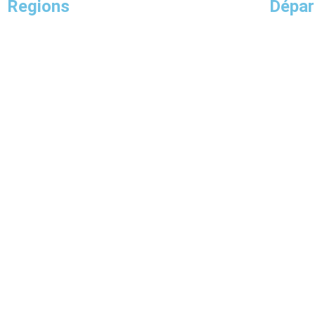
Regions
Dépa
Guadeloupe
Pays de la Loire
Bretagne
Centre-Val de Loire
Bourgogne-Franche-Comté
Auvergne-Rhône-Alpes
Provence-Alpes-Côte d’Azur
Normandie
Île-de-France