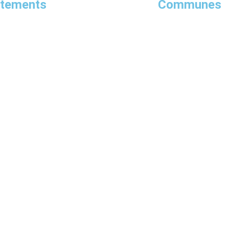
rtements
Communes
Côte-d’Or
Pi
Ardennes
Guadeloupe
Meurthe-et-Moselle
Gr
Haute-Vienne
Corse-du-Sud
B
Loire-Atlantique
Bea
Mayenne
Maud
Hautes-Pyrénées