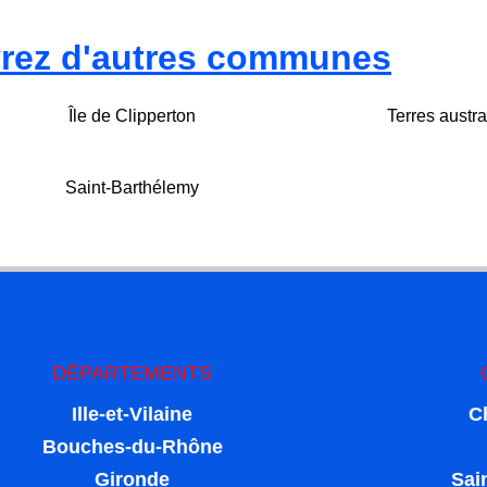
rez d'autres communes
Île de Clipperton
Terres austra
Saint-Barthélemy
DÉPARTEMENTS
Ille-et-Vilaine
C
Bouches-du-Rhône
Gironde
Sai