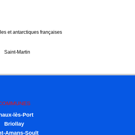
les et antarctiques françaises
Saint-Martin
COMMUNES
haux-lès-Port
Briollay
nt-Amans-Soult