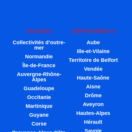
REGIONS
DÉPARTEMENTS
Collectivités d’outre-
Aube
mer
Ille-et-Vilaine
Normandie
Territoire de Belfort
Île-de-France
Vendée
Auvergne-Rhône-
Haute-Saône
Alpes
Aisne
Guadeloupe
Drôme
Occitanie
Aveyron
Martinique
Hautes-Alpes
Guyane
Hérault
Corse
Savoie