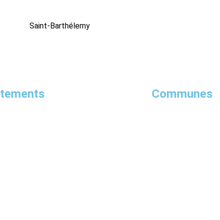
Saint-Barthélemy
rtements
Communes
Cher
Lot-et-Garonne
N
Pyrénées-Atlantiques
Maine-et-Loire
Val-d’Oise
Saint-