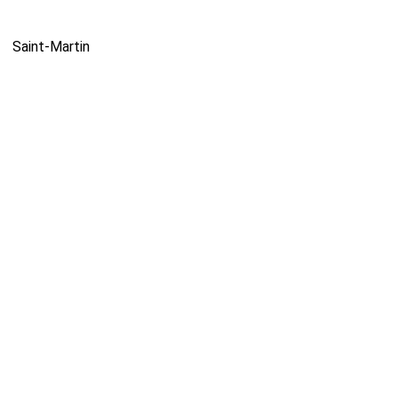
Saint-Martin
Verneusses
iederseebach
Tréflez
Vernassal
Laurent-de-Jourdes