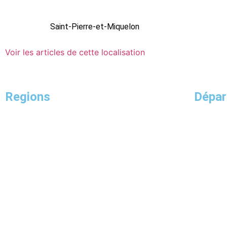
Saint-Pierre-et-Miquelon
Voir les articles de cette localisation
Regions
Dépa
Guadeloupe
Provence-Alpes-Côte d’Azur
La Réunion
Bourgogne-Franche-Comté
Mayotte