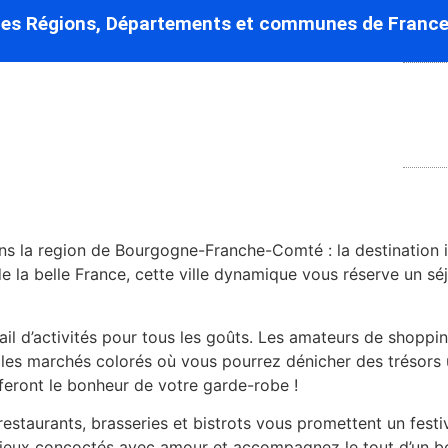
des Régions, Départements et communes de France
s la region de Bourgogne-Franche-Comté : la destination i
e la belle France, cette ville dynamique vous réserve un sé
il d’activités pour tous les goûts. Les amateurs de shoppi
les marchés colorés où vous pourrez dénicher des trésors
 feront le bonheur de votre garde-robe !
restaurants, brasseries et bistrots vous promettent un fest
licieux concoctés avec amour et accompagnez le tout d’un bo