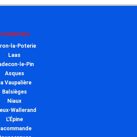
COMMUNES
ron-la-Poterie
Laas
adecon-le-Pin
Asques
a Vaupalière
Balsièges
Niaux
reux-Wallerand
L’Épine
Lacommande