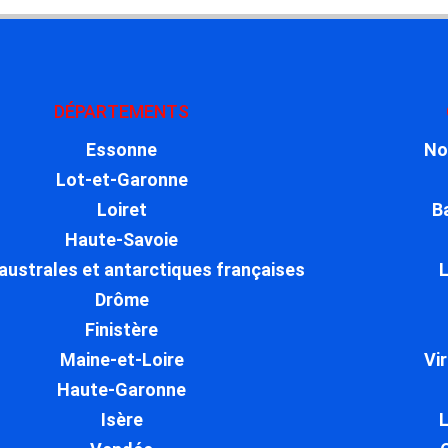
DÉPARTEMENTS
Essonne
No
Lot-et-Garonne
Loiret
B
Haute-Savoie
australes et antarctiques françaises
L
Drôme
Finistère
Maine-et-Loire
Vi
Haute-Garonne
Isère