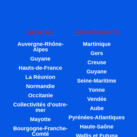
REGIONS
DÉPARTEMENTS
Auvergne-Rhône-
Martinique
Alpes
Gers
Guyane
Creuse
Hauts-de-France
Guyane
La Réunion
Seine-Maritime
Normandie
Yonne
Occitanie
Vendée
Collectivités d’outre-
Aube
mer
Pyrénées-Atlantiques
Mayotte
Haute-Saône
Bourgogne-Franche-
Comté
Wallis et Futuna