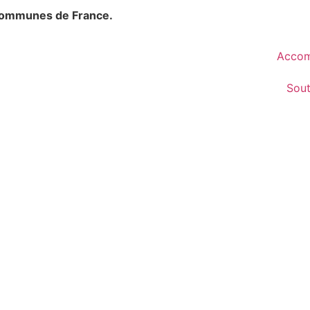
communes de France.
Accom
Sou
reberthe