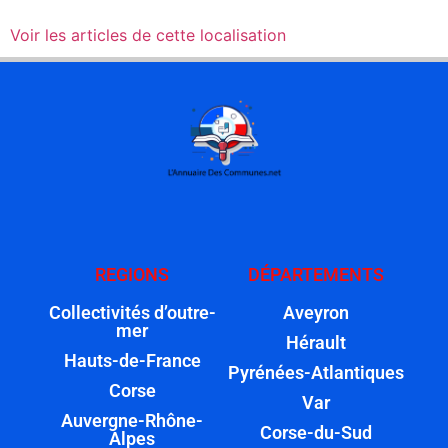
Voir les articles de cette localisation
REGIONS
DÉPARTEMENTS
Collectivités d’outre-
Aveyron
mer
Hérault
Hauts-de-France
Pyrénées-Atlantiques
Corse
Var
Auvergne-Rhône-
Corse-du-Sud
Alpes