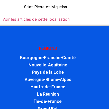
Saint-Pierre-et-Miquelon
Voir les articles de cette localisation
REGIONS
Bourgogne-Franche-Comté
Nouvelle-Aquitaine
Pays de la Loire
Auvergne-Rhône-Alpes
Hauts-de-France
La Réunion
Île-de-France
Grand Est