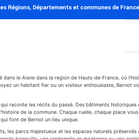
des Régions, Départements et communes de France
ans le Aisne dans la region de Hauts-de-France, où l’histo
oyez un habitant fier ou un visiteur enthousiaste, Bernot vo
qui raconte les récits du passé. Des bâtiments historique
s l’histoire de la commune. Chaque ruelle, chaque place vou
 qui font de Bernot un lieu unique.
s, les parcs majestueux et les espaces naturels préservés o
nade tranquille, une randonnée en montagne ou une explora