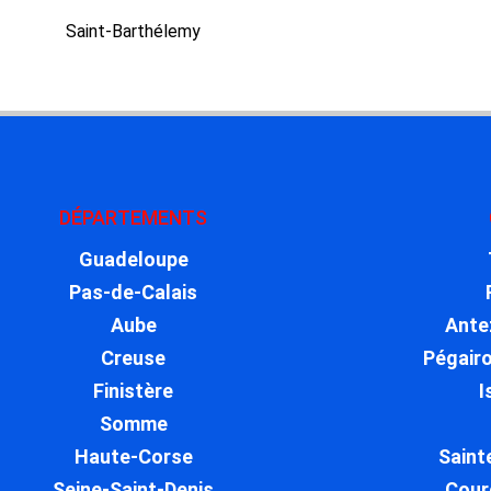
Saint-Barthélemy
DÉPARTEMENTS
Guadeloupe
Pas-de-Calais
Aube
Ante
Creuse
Pégairo
Finistère
I
Somme
Haute-Corse
Saint
Seine-Saint-Denis
Cour