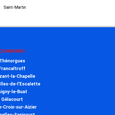
Saint-Martin
COMMUNES
Thénorgues
Francaltroff
zant-la-Chapelle
lles-de-l’Escalette
signy-le-Buat
Gélacourt
e-Croix-sur-Aizier
celles-Sapicourt