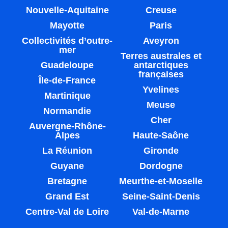
Nouvelle-Aquitaine
Creuse
Mayotte
Paris
Collectivités d’outre-
Aveyron
mer
Terres australes et
Guadeloupe
antarctiques
françaises
Île-de-France
Yvelines
Martinique
Meuse
Normandie
Cher
Auvergne-Rhône-
Alpes
Haute-Saône
La Réunion
Gironde
Guyane
Dordogne
Bretagne
Meurthe-et-Moselle
Grand Est
Seine-Saint-Denis
Centre-Val de Loire
Val-de-Marne