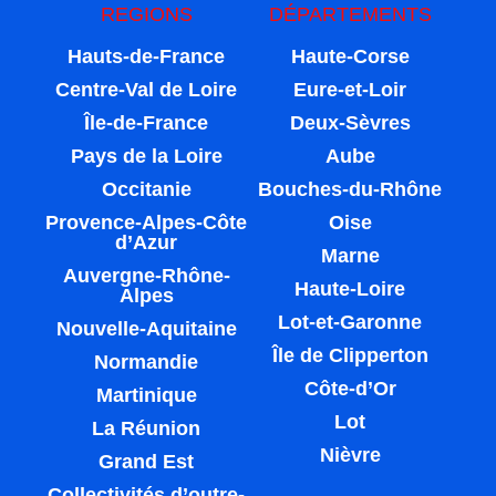
REGIONS
DÉPARTEMENTS
Hauts-de-France
Haute-Corse
Centre-Val de Loire
Eure-et-Loir
Île-de-France
Deux-Sèvres
Pays de la Loire
Aube
Occitanie
Bouches-du-Rhône
Provence-Alpes-Côte
Oise
d’Azur
Marne
Auvergne-Rhône-
Haute-Loire
Alpes
Lot-et-Garonne
Nouvelle-Aquitaine
Île de Clipperton
Normandie
Côte-d’Or
Martinique
Lot
La Réunion
Nièvre
Grand Est
Collectivités d’outre-