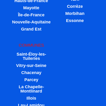
Hauts-de-France
Corrèze
Mayotte
Morbihan
Île-de-France
Essonne
Nouvelle-Aquitaine
Grand Est
COMMUNES
Saint-Éloy-les-
Tuileries
Vitry-sur-Seine
Chacenay
Parcey
La Chapelle-
Montlinard
Illois
Lay-Lamidou