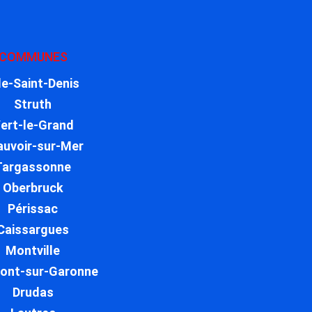
COMMUNES
Île-Saint-Denis
Struth
ert-le-Grand
auvoir-sur-Mer
Targassonne
Oberbruck
Périssac
Caissargues
Montville
ont-sur-Garonne
Drudas