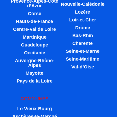
Provence-Alpes-Côte
Nouvelle-Calédonie
d’Azur
Lozère
Corse
Loir-et-Cher
Hauts-de-France
Drôme
Centre-Val de Loire
Bas-Rhin
Martinique
Charente
Guadeloupe
Seine-et-Marne
Occitanie
Seine-Maritime
Auvergne-Rhône-
Alpes
Val-d’Oise
Mayotte
Pays de la Loire
COMMUNES
Le Vieux-Bourg
Aschères-le-Marché