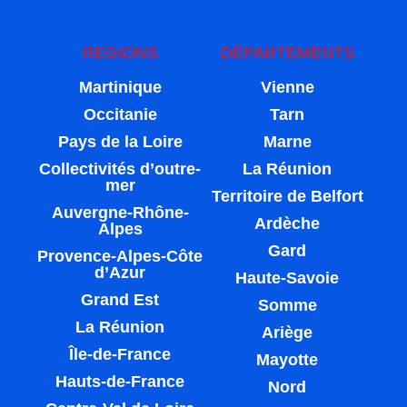
REGIONS
DÉPARTEMENTS
Martinique
Vienne
Occitanie
Tarn
Pays de la Loire
Marne
Collectivités d’outre-
La Réunion
mer
Territoire de Belfort
Auvergne-Rhône-
Ardèche
Alpes
Gard
Provence-Alpes-Côte
d’Azur
Haute-Savoie
Grand Est
Somme
La Réunion
Ariège
Île-de-France
Mayotte
Hauts-de-France
Nord