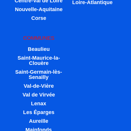
Centre-Val de Loire
Loire-Atlantique
Nouvelle-Aquitaine
Corse
COMMUNES
Beaulieu
Saint-Maurice-la-
Clouère
Saint-Germain-lès-
Senailly
Val-de-Vière
Val de Virvée
Lenax
Les Éparges
Aureille
Mainfonds