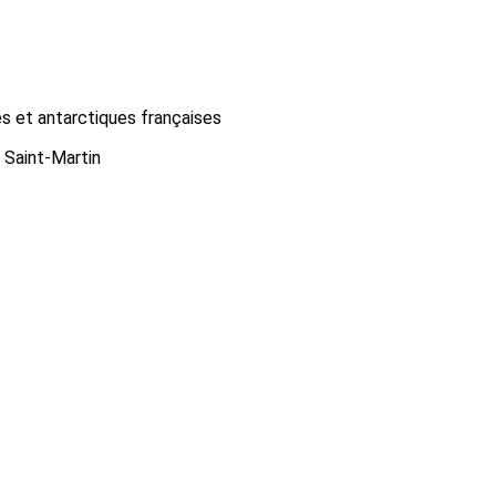
es et antarctiques françaises
Saint-Martin
Cizancourt
Roisel
Le Broc
igny-sur-Clairis
illiers-le-Pré
aint-Georges
Martigny
Rétaud