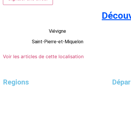
Découv
Viévigne
Saint-Pierre-et-Miquelon
Voir les articles de cette localisation
Regions
Dépa
Bourgogne-Franche-Comté
Corse
Île-de-France
Nouvelle-Aquitaine
Collectivités d’outre-mer
Guadeloupe
Pays de la Loire
Grand Est