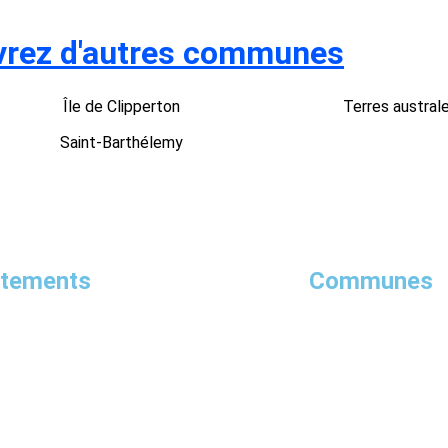
rez d'autres communes
Île de Clipperton
Terres austral
Saint-Barthélemy
rtements
Communes
Ariège
Dordogne
Mayotte
Loir-et-Cher
Sav
Aude
V
Lot
S
Guyane
Charente-Maritime