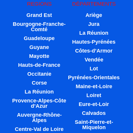
REGIONS
DÉPARTEMENTS
Grand Est
Ariège
Bourgogne-Franche-
Jura
Comté
La Réunion
Guadeloupe
Hautes-Pyrénées
Guyane
Côtes-d’Armor
Mayotte
Vendée
Hauts-de-France
Lot
Occitanie
Pyrénées-Orientales
Corse
Maine-et-Loire
La Réunion
Loiret
Provence-Alpes-Côte
Eure-et-Loir
d’Azur
Calvados
Auvergne-Rhône-
Alpes
Saint-Pierre-et-
Miquelon
Centre-Val de Loire